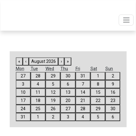
«
‹
August 2026
›
»
Mon
Tue
Wed
Thu
Fri
Sat
Sun
27
28
29
30
31
1
2
3
4
5
6
7
8
9
10
11
12
13
14
15
16
17
18
19
20
21
22
23
24
25
26
27
28
29
30
31
1
2
3
4
5
6